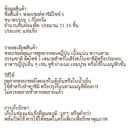
ข้อมูลสินค้า
ชื่อสินค้า: หอยเชลล์ซาชิมิไซซ์ S
ขนาดบรรจุ: 1 กิโลกรัม
จำนวนชิ้นต่อแพ็ค: ประมาณ 31-35 ชิ้น
ประเภท: แช่แข็ง
รายละเอียดสินค้า
หอยเชลล์คุณภาพสูงจากทะเลญี่ปุ่น เนื้อแน่น หวานตาม
ธรรมชาติ คัดไซซ์ S เหมาะสำหรับเสิร์ฟเป็นซาชิมิหรือประกอบ
อาหารญี่ปุ่นอื่น ๆ เช่น ซูชิ ย่างเนย เทมปุระ หรือใช้ในเมนูฟิวชั่น
วิธีใช้
ละลายหอยเชลล์โดยแช่ในตู้เย็นหรือในน้ำเย็น
ใช้สำหรับทำซาชิมิ หรือปรุงร้อนตามเมนูที่ต้องการ
ไม่ควรละลายซ้ำหากละลายแล้ว
การเก็บรักษา
เก็บในช่องแช่แข็งที่อุณหภูมิ -18°C หรือต่ำกว่า
หลังเปิดใช้ ควรใช้ให้หมดในครั้งเดียวเพื่อรักษาคุณภาพ