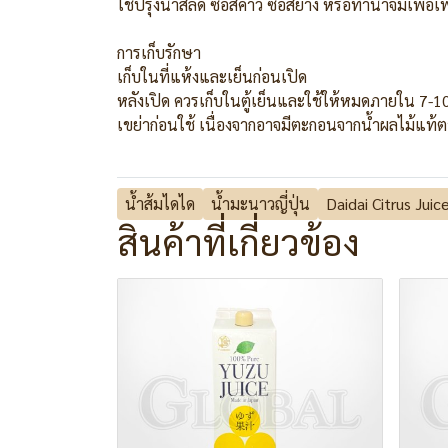
ใช้ปรุงน้ำสลัด ซอสคาว ซอสย่าง หรือทำน้ำจิ้มเพื่อ
การเก็บรักษา
เก็บในที่แห้งและเย็นก่อนเปิด
หลังเปิด ควรเก็บในตู้เย็นและใช้ให้หมดภายใน 7-10
เขย่าก่อนใช้ เนื่องจากอาจมีตะกอนจากน้ำผลไม้แท
น้ำส้มไดได
น้ำมะนาวญี่ปุ่น
Daidai Citrus Juic
สินค้าที่เกี่ยวข้อง