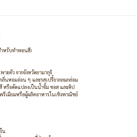
ร
ไดสำหรับทำพอนสึ)
ฉพาะตัว จากจังหวัดยามากุจิ
กลิ่นหอมอ่อน ๆ และรสเปรี้ยวกลมกล่อม
 หรือดัดแปลงเป็นน้ำจิ้ม ซอส และดิป
พรีเมียมหรือผู้ผลิตอาหารในเชิงพาณิชย์
ย็น