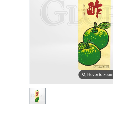
⚲
Hover to zoo