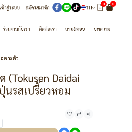
0
0
เข้าสู่ระบบ
สมัครสมาชิก
TH
ร่วมงานกับเรา
ติดต่อเรา
ถาม&ตอบ
บทความ
มเฉพาะตัว
ด (Tokusen Daidai
่ปุ่นรสเปรี้ยวหอม
แชร์