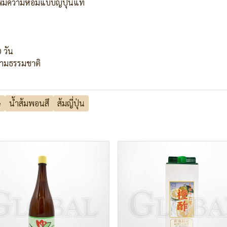
เพิ่มความหอมแบบญี่ปุ่นแท้
 วัน
้ตามธรรมชาติ
e
น้ำส้มพอนสึ
ส้มญี่ปุ่น