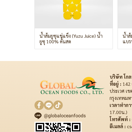
น้ำส้มยูซุแช่แข็ง (Yuzu Juice) น้ำ
น้ำส้
ยูซุ 100% คั้นสด
แบรนด
บริษัท โกลบ
ที่อยู่ :
142 
ประเวศ เข
กรุงเทพมห
เวลาทำการ
17.00น.)
@globaloceanfoods
โทรศัพท์ :
อีเมลล์ :
cs