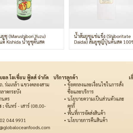
มยูซุ (Marushibori Yuzu)
น้ำส้มยูซุแช่แข็ง (Shiboritate
์ Kishida น้ำยูซุคั้นสด
Daidai) ส้มยูซุญี่ปุ่นคั้นสด 10
อล โอเชี่ยน ฟู้ดส์ จำกัด
บริการลูกค้า
เก
ถ. ร่มเกล้า แขวงคลองสาม
ข้อตกลงและเงื่อนไขในการสั่ง
ตลาดกระบัง
ซื้อและบริการ
านคร
นโยบายความเป็นส่วนตัวและ
 :
จันทร์ - เสาร์ (08.00-
คุกกี้
พื้นที่การจัดส่งสินค้า
02 044 9931
นโยบายการคืนสินค้า
@globaloceanfoods.com