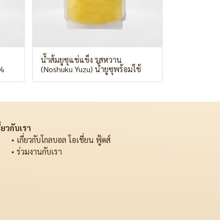
น้ำส้มยูซุแช่แข็ง รสหวาน
0%
(Noshuku Yuzu) น้ำยูซุพร้อมใช้
ี่ยวกับเรา
เกี่ยวกับโกลบอล โอเชี่ยน ฟู้ดส์
ร่วมงานกับเรา