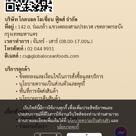
บริษัท โกลบอล โอเชี่ยน ฟู้ดส์ จำกัด
ที่อยู่ :
142 ถ. ร่มเกล้า แขวงคลองสามประเวศ เขตลาดกระบัง
กรุงเทพมหานคร
เวลาทำการ :
จันทร์ - เสาร์ (08.00-17.00น.)
โทรศัพท์ :
02 044 9931
อีเมลล์ :
cs@globaloceanfoods.com
บริการลูกค้า
ข้อตกลงและเงื่อนไขในการสั่งซื้อและบริการ
นโยบายความเป็นส่วนตัวและคุกกี้
พื้นที่การจัดส่งสินค้า
นโยบายการคืนสินค้า
เว็บไซต์นี้มีการใช้งานคุกกี้ เพื่อเพิ่มประสิทธิภาพและ
เกี่ยวกับเรา
ประสบการณ์ที่ดีในการใช้งานเว็บไซต์ของท่าน ท่านสามารถ
เกี่ยวกับโกลบอล โอเชี่ยน ฟู้ดส์
อ่านรายละเอียดเพิ่มเติมได้ที่
นโยบายความเป็นส่วนตัว
และ
ร่วมงานกับเรา
นโยบายคุกกี้