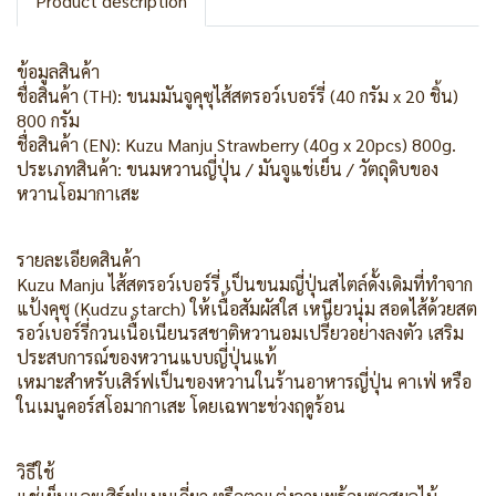
Product description
ข้อมูลสินค้า
ชื่อสินค้า (TH): ขนมมันจูคุซุไส้สตรอว์เบอร์รี่ (40 กรัม x 20 ชิ้น)
800 กรัม
ชื่อสินค้า (EN): Kuzu Manju Strawberry (40g x 20pcs) 800g.
ประเภทสินค้า: ขนมหวานญี่ปุ่น / มันจูแช่เย็น / วัตถุดิบของ
หวานโอมากาเสะ
รายละเอียดสินค้า
Kuzu Manju ไส้สตรอว์เบอร์รี่ เป็นขนมญี่ปุ่นสไตล์ดั้งเดิมที่ทำจาก
แป้งคุซุ (Kudzu starch) ให้เนื้อสัมผัสใส เหนียวนุ่ม สอดไส้ด้วยสต
รอว์เบอร์รี่กวนเนื้อเนียนรสชาติหวานอมเปรี้ยวอย่างลงตัว เสริม
ประสบการณ์ของหวานแบบญี่ปุ่นแท้
เหมาะสำหรับเสิร์ฟเป็นของหวานในร้านอาหารญี่ปุ่น คาเฟ่ หรือ
ในเมนูคอร์สโอมากาเสะ โดยเฉพาะช่วงฤดูร้อน
วิธีใช้