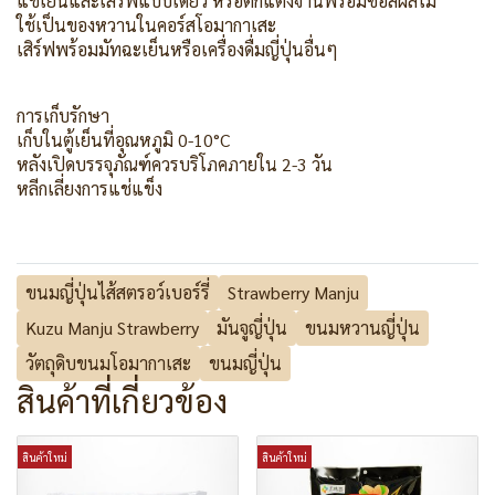
แช่เย็นและเสิร์ฟแบบเดี่ยว หรือตกแต่งจานพร้อมซอสผลไม้
ใช้เป็นของหวานในคอร์สโอมากาเสะ
เสิร์ฟพร้อมมัทฉะเย็นหรือเครื่องดื่มญี่ปุ่นอื่นๆ
การเก็บรักษา
เก็บในตู้เย็นที่อุณหภูมิ 0-10°C
หลังเปิดบรรจุภัณฑ์ควรบริโภคภายใน 2-3 วัน
หลีกเลี่ยงการแช่แข็ง
ขนมญี่ปุ่นไส้สตรอว์เบอร์รี่
Strawberry Manju
Kuzu Manju Strawberry
มันจูญี่ปุ่น
ขนมหวานญี่ปุ่น
วัตถุดิบขนมโอมากาเสะ
ขนมญี่ปุ่น
สินค้าที่เกี่ยวข้อง
สินค้าใหม่
สินค้าใหม่