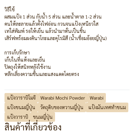
วิธีใช้
ผสมแป้ง 1 ส่วน กับน้ำ 5 ส่วน และน้ำตาล 1-2 ส่วน
คนให้ละลายแล้วตั้งไฟอ่อน กวนจนแป้งเหนียวใส
เทใส่พิมพ์ รอให้เย็น แล้วนำมาหั่นเป็นชิ้น
เสิร์ฟพร้อมผงคินาโกะและคุโรมิสึ (น้ำเชื่อมอ้อยญี่ปุ่น)
การเก็บรักษา
เก็บในที่แห้งและเย็น
ปิดถุงให้สนิทหลังใช้งาน
หลีกเลี่ยงความชื้นและแสงแดดโดยตรง
แป้งวาราบิโมจิ
Warabi Mochi Powder
Warabi
แป้งขนมญี่ปุ่น
วัตถุดิบของหวานญี่ปุ่น
แป้งมันเทศทำขนม
แป้งวาราบิ
ขนมญี่ปุ่น
สินค้าที่เกี่ยวข้อง