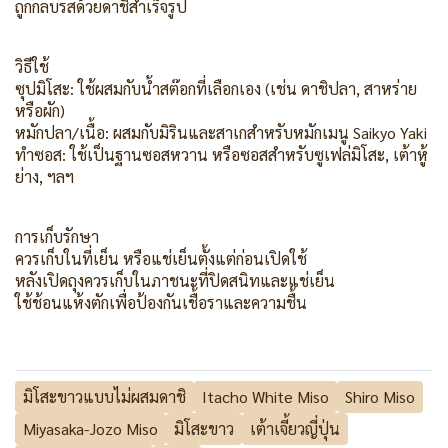
ถูกกลบรสด้วยดาชิสำเร็จรูป
วิธีใช้
ซุปมิโสะ: ใช้ผสมกับน้ำสต๊อกที่เลือกเอง (เช่น ดาชิปลา, สาหร่าย
หรือผัก)
หมักปลา/เนื้อ: ผสมกับมิรินและสาเกสำหรับหมักเมนู Saikyo Yaki
ทำซอส: ใช้เป็นฐานซอสหวาน หรือซอสสำหรับซูเฟล่มิโสะ, เต้าหู้
ย่าง, ฯลฯ
การเก็บรักษา
ควรเก็บในที่เย็น หรือแช่เย็นตั้งแต่ก่อนเปิดใช้
หลังเปิดถุงควรเก็บในภาชนะที่ปิดสนิทและแช่เย็น
ใช้ช้อนแห้งตักเพื่อป้องกันเชื้อราและความชื้น
มิโสะขาวแบบไม่ผสมดาชิ
Itacho White Miso
Shiro Miso
Miyasaka-Jozo Miso
มิโสะขาว
เต้าเจี้ยวญี่ปุ่น