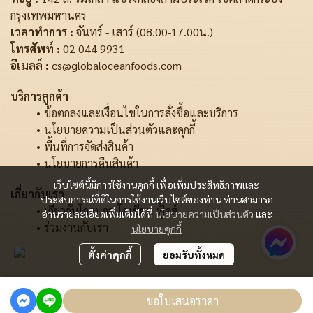
กรุงเทพมหานคร
เวลาทำการ :
จันทร์ - เสาร์ (08.00-17.00น.)
โทรศัพท์ :
02 044 9931
อีเมลล์ :
cs@globaloceanfoods.com
บริการลูกค้า
ข้อตกลงและเงื่อนไขในการสั่งซื้อและบริการ
นโยบายความเป็นส่วนตัวและคุกกี้
พื้นที่การจัดส่งสินค้า
นโยบายการคืนสินค้า
เว็บไซต์นี้มีการใช้งานคุกกี้ เพื่อเพิ่มประสิทธิภาพและ
เกี่ยวกับเรา
ประสบการณ์ที่ดีในการใช้งานเว็บไซต์ของท่าน ท่านสามารถ
เกี่ยวกับโกลบอล โอเชี่ยน ฟู้ดส์
อ่านรายละเอียดเพิ่มเติมได้ที่
นโยบายความเป็นส่วนตัว
และ
ร่วมงานกับเรา
นโยบายคุกกี้
ตั้งค่าคุกกี้
ยอมรับทั้งหมด
Copyright | All Rights Reserved | Powered by MWE
ขอใบเสนอราคา