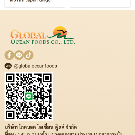
@globaloceanfoods
บริษัท โกลบอล โอเชี่ยน ฟู้ดส์ จำกัด
ที่อยู่ :
142 ถ. ร่มเกล้า แขวงคลองสามประเวศ เขตลาดกระบัง