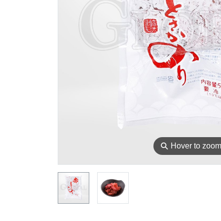
⚲
Hover to zoo