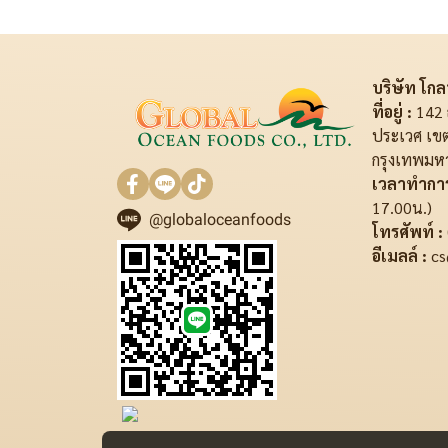
บริษัท โกลบ
ที่อยู่ :
142 
ประเวศ เข
กรุงเทพมห
เวลาทำการ
17.00น.)
@globaloceanfoods
โทรศัพท์ :
อีเมลล์ :
cs