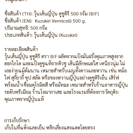
ชื่อสินค้า (TH): วุ้นเส้นญี่ปุ่น คูซูคิริ 500 กรัม (BIF)
ชื่อสินค้า (EN): Kuzukiri Vermicelli 500 g.
ปริมาณสุทธิ: 500 กรัม
ประเภทสินค้า: วุ้นเส้นญี่ปุ่น (Kuzukiri)
รายละเอียดสินค้า
วุ้นเส้นญี่ปุ่น คูซูคิริ ตรา BIF ผลิตจากแป้งมันฝรั่งคุณภาพสูงจาก
ฮอกไกโด และแป้งคูซูแท้จากคิวชู เส้นมีลักษณะใส เหนียวนุ่ม ไม่
เละง่ายแม้ต้มนาน เหมาะสำหรับเมนูทั้งคาวและหวาน เช่น หม้อ
ไฟ สุกี้ยากี้ ซุป สลัด หรือของหวานญี่ปุ่นอย่างคูซูคิริเย็น เสิร์ฟ
พร้อมน้ำเชื่อมคุโรมิตสึ หรือมัทฉะ เหมาะสำหรับร้านอาหารญี่ปุ่น
ระดับพรีเมียม ร้านโอมากาเสะ และโรงแรมที่ต้องการวัตถุดิบ
คุณภาพจากญี่ปุ่นแท้
การเก็บรักษา
เก็บในที่แห้งและเย็น หลีกเลี่ยงแสงแดดโดยตรง