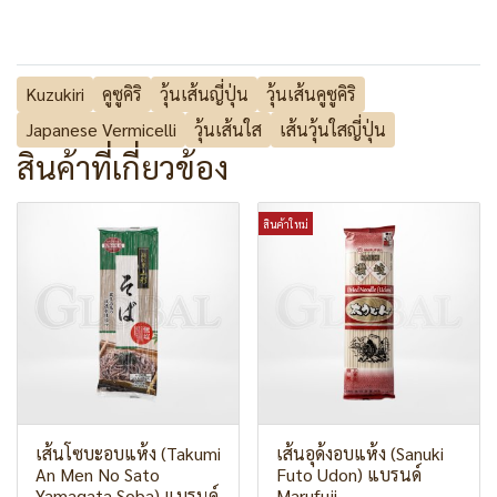
Kuzukiri
คูซูคิริ
วุ้นเส้นญี่ปุ่น
วุ้นเส้นคูซูคิริ
Japanese Vermicelli
วุ้นเส้นใส
เส้นวุ้นใสญี่ปุ่น
สินค้าที่เกี่ยวข้อง
สินค้าใหม่
เส้นโซบะอบแห้ง (Takumi
เส้นอุด้งอบแห้ง (Sanuki
An Men No Sato
Futo Udon) แบรนด์
Yamagata Soba) แบรนด์
Marufuji