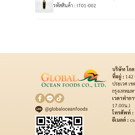
รหัสสินค้า : IT01-002
บริษัท โกลบ
ที่อยู่ :
142 
ประเวศ เข
กรุงเทพมห
เวลาทำการ
17.00น.)
@globaloceanfoods
โทรศัพท์ :
อีเมลล์ :
cs