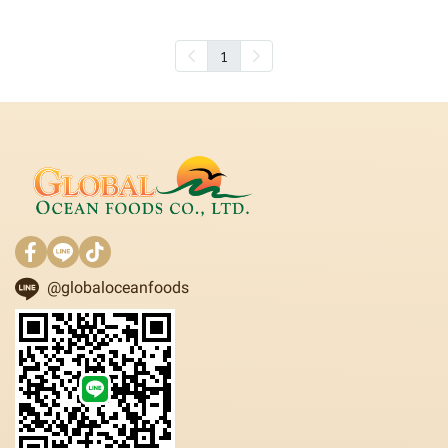
1
@globaloceanfoods