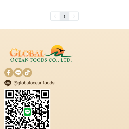
1
@globaloceanfoods