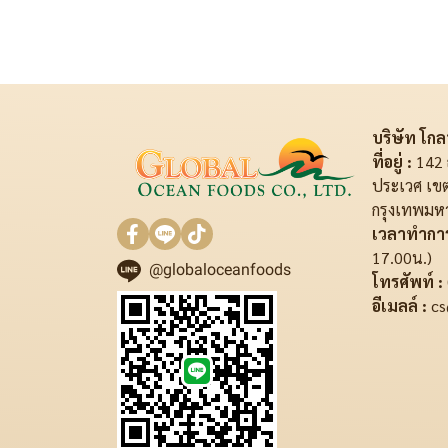
บริษัท โกลบ
ที่อยู่ :
142 
ประเวศ เข
กรุงเทพมห
เวลาทำการ
17.00น.)
@globaloceanfoods
โทรศัพท์ :
อีเมลล์ :
cs