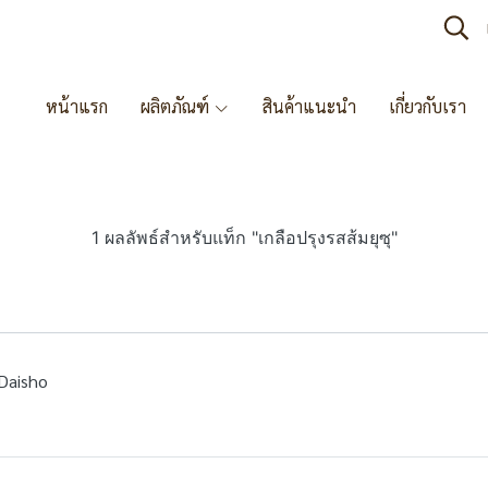
หน้าแรก
ผลิตภัณฑ์
สินค้าแนะนำ
เกี่ยวกับเรา
1 ผลลัพธ์สำหรับแท็ก "เกลือปรุงรสส้มยุซุ"
 Daisho