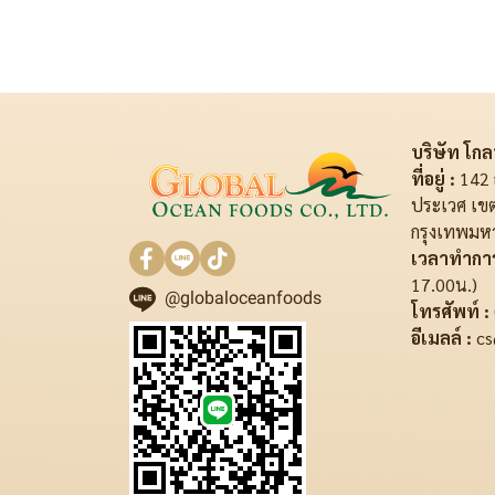
บริษัท โกลบ
ที่อยู่ :
142 
ประเวศ เข
กรุงเทพมห
เวลาทำการ
17.00น.)
@globaloceanfoods
โทรศัพท์ :
อีเมลล์ :
cs