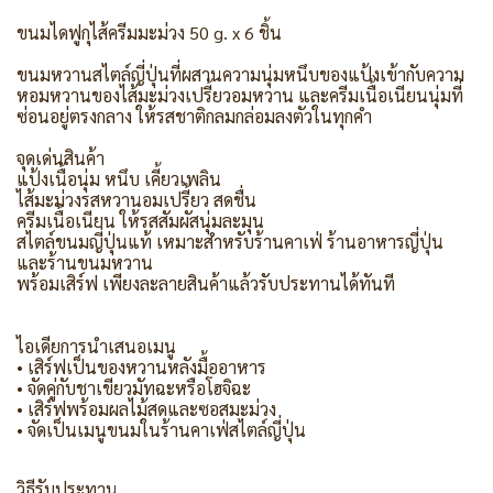
ขนมไดฟูกุไส้ครีมมะม่วง 50 g. x 6 ชิ้น
ขนมหวานสไตล์ญี่ปุ่นที่ผสานความนุ่มหนึบของแป้งเข้ากับความ
หอมหวานของไส้มะม่วงเปรี้ยวอมหวาน และครีมเนื้อเนียนนุ่มที่
ซ่อนอยู่ตรงกลาง ให้รสชาติกลมกล่อมลงตัวในทุกคำ
จุดเด่นสินค้า
แป้งเนื้อนุ่ม หนึบ เคี้ยวเพลิน
ไส้มะม่วงรสหวานอมเปรี้ยว สดชื่น
ครีมเนื้อเนียน ให้รสสัมผัสนุ่มละมุน
สไตล์ขนมญี่ปุ่นแท้ เหมาะสำหรับร้านคาเฟ่ ร้านอาหารญี่ปุ่น
และร้านขนมหวาน
พร้อมเสิร์ฟ เพียงละลายสินค้าแล้วรับประทานได้ทันที
ไอเดียการนำเสนอเมนู
• เสิร์ฟเป็นของหวานหลังมื้ออาหาร
• จัดคู่กับชาเขียวมัทฉะหรือโฮจิฉะ
• เสิร์ฟพร้อมผลไม้สดและซอสมะม่วง
• จัดเป็นเมนูขนมในร้านคาเฟ่สไตล์ญี่ปุ่น
วิธีรับประทาน