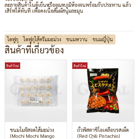
ละลายสินค้าในตู้เย็นหรืออุณหภูมิห้องจนพร้อมรับประทาน แล้ว
เสิร์ฟได้ทันที เพื่อคงเนื้อสัมผัสนุ่มละมุน
ไดฟูกุ
ไดฟูกุไส้ครีมมะม่วง
ขนมหวาน
ขนมญี่ปุ่น
สินค้าที่เกี่ยวข้อง
สินค้าใหม่
สินค้าใหม่
ขนมโมจิสอดไส้มะม่วง
ถั่วพิสตาชิโอเคลือบรสเผ็ด
(Mochi Mochi Mango
(Red Chili Pistachio)