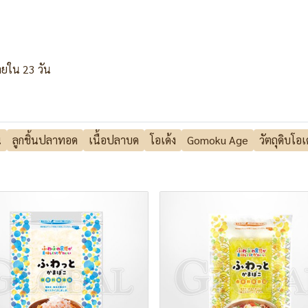
ยใน 23 วัน
น
ลูกชิ้นปลาทอด
เนื้อปลาบด
โอเด้ง
Gomoku Age
วัตถุดิบโอเ