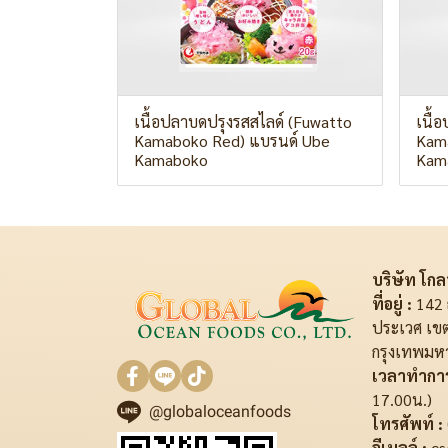
เนื้อปลาบดปรุงรสสไลด์ (Fuwatto
เนื้
Kamaboko Red) แบรนด์ Ube
Kama
Kamaboko
Kam
บริษัท โกลบ
ที่อยู่ :
142 
ประเวศ เข
กรุงเทพมห
เวลาทำการ
17.00น.)
@globaloceanfoods
โทรศัพท์ :
อีเมลล์ :
cs