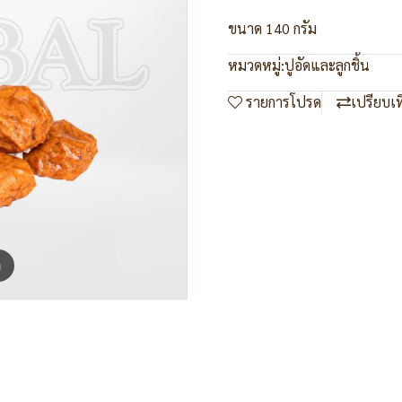
ขนาด 140 กรัม
หมวดหมู่:
ปูอัดและลูกชิ้น
รายการโปรด
เปรียบเ
m