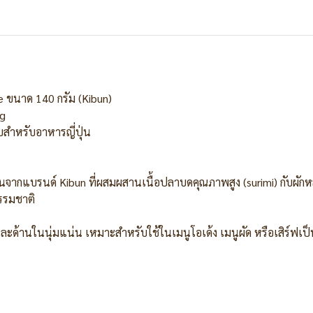
e ขนาด 140 กรัม (Kibun)
0g
ิบสำหรับอาหารญี่ปุ่น
่นจากแบรนด์ Kibun ที่ผสมผสานเนื้อปลาบดคุณภาพสูง (surimi) กับผัก
รรมชาติ
ะด้านในนุ่มแน่น เหมาะสำหรับใช้ในเมนูโอเด้ง เมนูผัด หรือเสิร์ฟเป็น