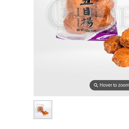
⚲
Hover to zoo