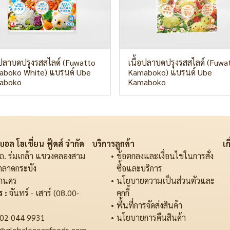
อปลาบดปรุงรสสไลด์ (Fuwatto
เนื้อปลาบดปรุงรสสไลด์ (Fuwa
boko White) แบรนด์ Ube
Kamaboko) แบรนด์ Ube
aboko
Kamaboko
อล โอเชี่ยน ฟู้ดส์ จำกัด
บริการลูกค้า
เก
ถ. ร่มเกล้า แขวงคลองสาม
ข้อตกลงและเงื่อนไขในการสั่ง
ตลาดกระบัง
ซื้อและบริการ
านคร
นโยบายความเป็นส่วนตัวและ
 :
จันทร์ - เสาร์ (08.00-
คุกกี้
พื้นที่การจัดส่งสินค้า
02 044 9931
นโยบายการคืนสินค้า
@globaloceanfoods.com