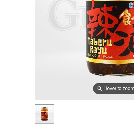
⚲
Hover to zoo