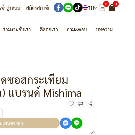
0
0
เข้าสู่ระบบ
สมัครสมาชิก
TH
ร่วมงานกับเรา
ติดต่อเรา
ถาม&ตอบ
บทความ
ผ็ดซอสกระเทียม
u) แบรนด์ Mishima
แชร์
บเสนอราคา