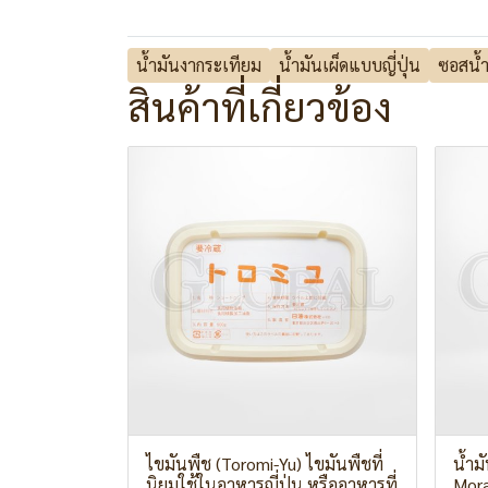
น้ำมันงากระเทียม
น้ำมันเผ็ดแบบญี่ปุ่น
ซอสน้ำ
สินค้าที่เกี่ยวข้อง
ไขมันพืช (Toromi-Yu) ไขมันพืชที่
น้ำม
นิยมใช้ในอาหารญี่ปุ่น หรืออาหารที่
Mor