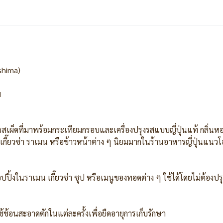
ishima)
ม
ผ็ดที่มาพร้อมกระเทียมกรอบและเครื่องปรุงรสแบบญี่ปุ่นแท้ กลิ่นหอมเข
วผัด เกี๊ยวซ่า ราเมน หรือข้าวหน้าต่าง ๆ นิยมมากในร้านอาหารญี่ปุ่นแ
ปปิ้งในราเมน เกี๊ยวซ่า ซุป หรือเมนูของทอดต่าง ๆ ใช้ได้โดยไม่ต้องปรุ
ช้ช้อนสะอาดตักในแต่ละครั้งเพื่อยืดอายุการเก็บรักษา