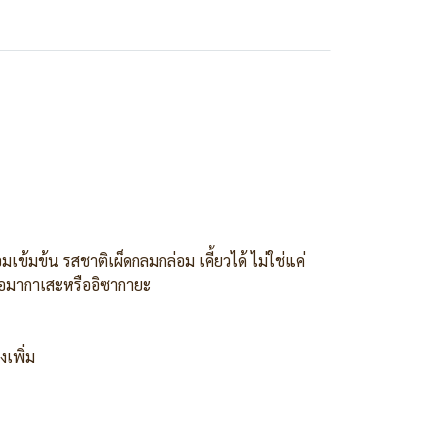
้มข้น รสชาติเผ็ดกลมกล่อม เคี้ยวได้ ไม่ใช่แค่
นวโอมากาเสะหรืออิซากายะ
งเพิ่ม