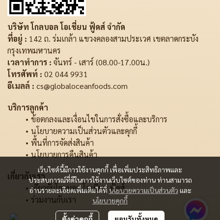
บริษัท โกลบอล โอเชี่ยน ฟู้ดส์ จำกัด
ที่อยู่ :
142 ถ. ร่มเกล้า แขวงคลองสามประเวศ เขตลาดกระบัง
กรุงเทพมหานคร
เวลาทำการ :
จันทร์ - เสาร์ (08.00-17.00น.)
โทรศัพท์ :
02 044 9931
อีเมลล์ :
cs@globaloceanfoods.com
บริการลูกค้า
ข้อตกลงและเงื่อนไขในการสั่งซื้อและบริการ
นโยบายความเป็นส่วนตัวและคุกกี้
พื้นที่การจัดส่งสินค้า
นโยบายการคืนสินค้า
เว็บไซต์นี้มีการใช้งานคุกกี้ เพื่อเพิ่มประสิทธิภาพและ
เกี่ยวกับเรา
ประสบการณ์ที่ดีในการใช้งานเว็บไซต์ของท่าน ท่านสามารถ
เกี่ยวกับโกลบอล โอเชี่ยน ฟู้ดส์
อ่านรายละเอียดเพิ่มเติมได้ที่
นโยบายความเป็นส่วนตัว
และ
ร่วมงานกับเรา
นโยบายคุกกี้
ตั้งค่าคุกกี้
ยอมรับทั้งหมด