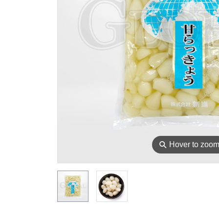
⚲
Hover to zoo