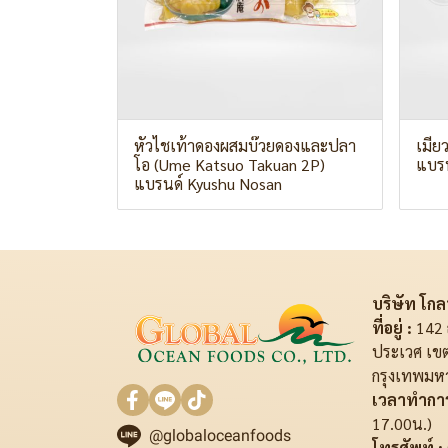
หัวไชเท้าดองผสมบ๊วยดองและปลา
เมีย
โอ (Ume Katsuo Takuan 2P)
แบรน
แบรนด์ Kyushu Nosan
บริษัท โกลบ
ที่อยู่ :
142 
ประเวศ เข
กรุงเทพมห
เวลาทำการ
17.00น.)
@globaloceanfoods
โทรศัพท์ :