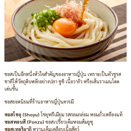
ซอสเป็นอีกหนึ่งหัวใจสำคัญของอาหารญี่ปุ่น เพราะเป็นตัวชูรส
ชาติให้วัตถุดิบหลักอย่างปลา ซูชิ เนื้อวากิว หรือเส้นราเมนโดด
เด่นขึ้น
ซอสยอดนิยมที่ร้านอาหารญี่ปุ่นควรมี
ซอสโชยุ (Shoyu)
โชยุพรีเมียม รสกลมกล่อม หอมถั่วเหลืองแท้
ซอสพอนสึ (Ponzu)
ซอสเปรี้ยวเค็มหอมส้มยูซุ
ซอสเทอริยากิ
หวานเค็มเคลือบเนื้อสัตว์