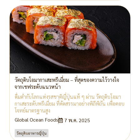
วัตถุดิบโอมากาเสะพรีเมี่ยม – ที่สุดของความไว้วางใจ
จากเชฟระดับแนวหน้า
ดื่มด่ำกับโลกแห่งรสชาติญี่ปุ่นแท้ ๆ ผ่าน วัตถุดิบโอมา
กาเสะระดับพรีเมี่ยม ที่คัดสรรมาอย่างพิถีพิถัน เพื่อตอบ
โจทย์มาตรฐานสูง
Global Ocean Foods
7 พ.ค. 2025
วัตถุดิบอาหารญี่ปุ่น