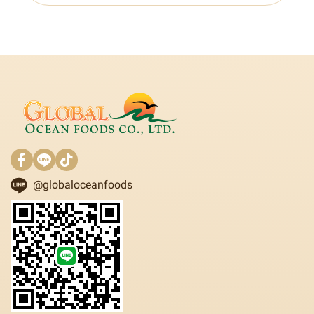
@globaloceanfoods