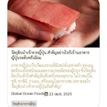
วัตถุดิบนำเข้าจากญี่ปุ่น สำคัญอย่างไรกับร้านอาหาร
ญี่ปุ่นระดับพรีเมียม
อาหารญี่ปุ่นเป็นวัฒนธรรมที่มีเสน่ห์เฉพาะตัว ทุกเมนู
สะท้อนทั้งรสนิยมและความประณีตของผู้ปรุง ซึ่งวัตถุดิบ
ถือเป็นหัวใจสำคัญอันดับหนึ่งของทุกจาน ไม่ว่าจะเป็น
ซูชิ, ซาชิมิ, ราเมน, หรือเมนูโอมากาเสะ เพราะอะไร
วัตถุดิบนำเข้าจากญี่ปุ่นถึงสำคัญ?
Global Ocean Foods
22 เม.ย. 2025
วัตถุดิบอาหารญี่ปุ่น